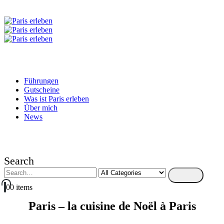
Führungen
Gutscheine
Was ist Paris erleben
Über mich
News
Search
0
0 items
Paris – la cuisine de Noël à Paris