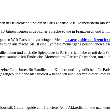
n in Deutschland und bin in Paris zuhause. Als Dolmetscherin bin ich 
er 10 Jahren Touren in deutscher Sprache sowie in Französisch und Engl
 ganzen Welt Paris nahe zu bringen. Meine
« carte guide conférencier 
was mich aus macht. Sie ist eine Synthese meiner ganz persönlichen Ges
nleben und auch die Spielplätze in Paris ;-). Ich liebe es mit dem Fa
era sammele ich Eindrücke, Momente und Pariser Geschehen, um all die
inzelne Teilnehmer, für Familien mit Kindern und Jugendlichen, für Pa
 gegangen und habe hier studiert – kenne ich alle Facetten dieser Stad
Touristik
Guide – guide conférencière, (
eine
Akkreditation
die
nach
dem