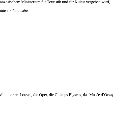
ranzösischem
Ministerium
für
Touristik
und
für
Kultur
vergeben
wird
)
.
uide conférencière
 Montmartre, Louvre, die Oper, die Champs Elysées, das Musée d’Orsa